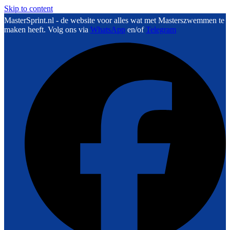
Skip to content
MasterSprint.nl - de website voor alles wat met Masterszwemmen te
maken heeft. Volg ons via
WhatsApp
en/of
Telegram
F