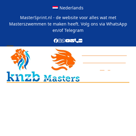
Skip
Nederlands
to
content
MasterSprint.nl - de website voor alles wat met
Masterszwemmen te maken heeft. Volg ons via
WhatsApp
en/of
Telegram
Facebook
Instagram
Whatsapp
YouTube
Email
Phone
Flickr
Open
Close
All information on
the ODMC 2023 sc
mobile
mobile
page
menu
menu