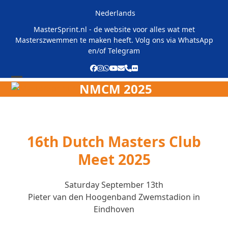
Skip
Nederlands
to
content
MasterSprint.nl - de website voor alles wat met
Masterszwemmen te maken heeft. Volg ons via
WhatsApp
en/of
Telegram
Facebook
Instagram
Whatsapp
YouTube
Email
Phone
Flickr
NMCM 2025
Open
Close
mobile
mobile
menu
menu
16th Dutch Masters Club
Meet 2025
Saturday September 13th
Pieter van den Hoogenband Zwemstadion in
Eindhoven