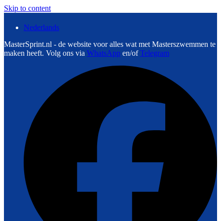
Skip to content
Nederlands
MasterSprint.nl - de website voor alles wat met Masterszwemmen te
maken heeft. Volg ons via
WhatsApp
en/of
Telegram
F