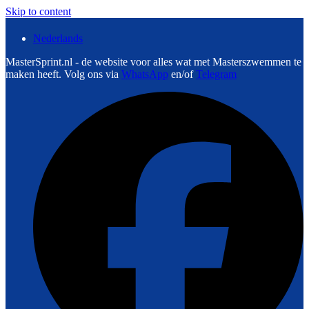
Skip to content
Nederlands
MasterSprint.nl - de website voor alles wat met Masterszwemmen te
maken heeft. Volg ons via
WhatsApp
en/of
Telegram
F