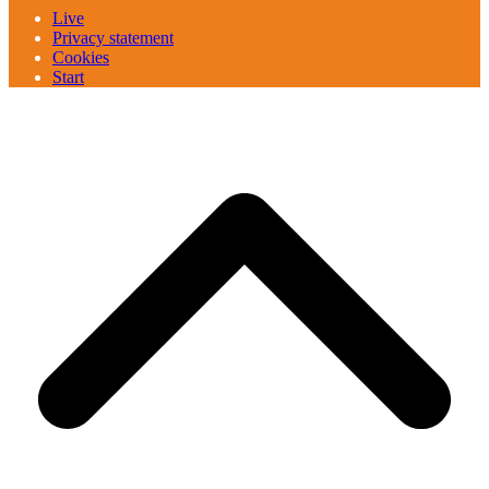
Live
Privacy statement
Cookies
Start
B
T
T