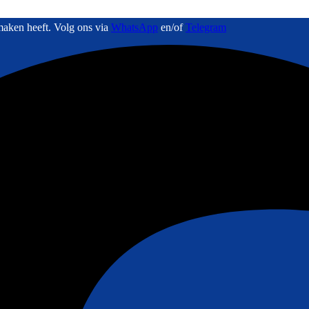
maken heeft. Volg ons via
WhatsApp
en/of
Telegram