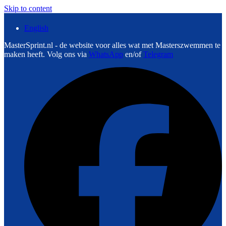
Skip to content
English
MasterSprint.nl - de website voor alles wat met Masterszwemmen te
maken heeft. Volg ons via
WhatsApp
en/of
Telegram
F