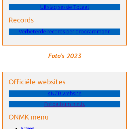
Uitslag sessie Totaal
Records
Verbeterde records per programmanr.
Foto's 2023
Officiële websites
KNZB website
Fotoalbum n.n.b.
ONMK menu
Actueel