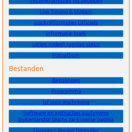
Inschrijfformulier nu gesloten
Live Timing & Stream
Inschrijfformulier Officials
Informatie boek
Uitleg (video) rugslag steun
Fotoalbum
Bestanden
Bepalingen
Programma
lxf voor inschrijving
Software en instructies inschrijving
buitenlandse teams zie Engelse pagina
Europees Record formulier