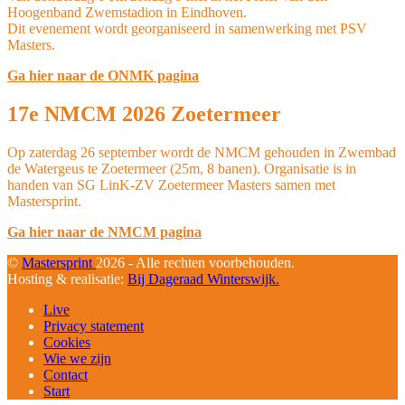
Hoogenband Zwemstadion in Eindhoven.
Dit evenement wordt georganiseerd in samenwerking met PSV
Masters.
Ga hier naar de ONMK pagina
17e NMCM 2026 Zoetermeer
Op zaterdag 26 september wordt de NMCM gehouden in Zwembad
de Watergeus te Zoetermeer (25m, 8 banen). Organisatie is in
handen van SG LinK-ZV Zoetermeer Masters samen met
Mastersprint.
Ga hier naar de NMCM pagina
©
Mastersprint
2026 - Alle rechten voorbehouden.
Hosting & realisatie:
Bij Dageraad Winterswijk.
Live
Privacy statement
Cookies
Wie we zijn
Contact
Start