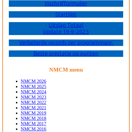
Inschrijfformulier
Startlijst
Uitslag Totaal
Update 19-9-2023
Verbeterde records per programmanr.
Beste prestatie op punten
NMCM menu
NMCM 2026
NMCM 2025
NMCM 2024
NMCM 2023
NMCM 2022
NMCM 2021
NMCM 2019
NMCM 2018
NMCM 2017
NMCM 2016