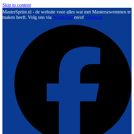
Skip to content
MasterSprint.nl - de website voor alles wat met Masterszwemmen te
maken heeft. Volg ons via
WhatsApp
en/of
Telegram
F