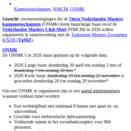
Kampioenschappen
,
NMCM
,
ONMK
Gezocht
: zwemverenigingen die de
Open Nederlandse Masters
kampioenschappen
(ONMK) korte baan/lange baan en/of de
Nederlandse Masters Club Meet
(NMCM) in 2026 willen
organiseren in samenwerking met de
Taakgroep Masters Zwemmen
KNZB (
TgMZ
)
.
ONMK
De ONMK’s in 2026 staan gepland op de volgende data:
2026 Lange baan: donderdag 30 april t/m zondag 3 mei of
donderdag 7 t/m zondag 10 mei.
*
2026 Korte baan:
donderdag 19 t/m zondag 22 november
is
geworden donderdag 26 t/m zondag 29 november*
Om een ONMK te organiseren zijn er een
aantal minimumeisen
waaraan voldaan moet worden:
Een wedstrijdbad met minimaal 8 banen met apart in- en
uitzwembad.
Geschikt voor elektronische tijdwaarneming.
Voldoende ruimte in het zwembadcomplex voor 900
personen.