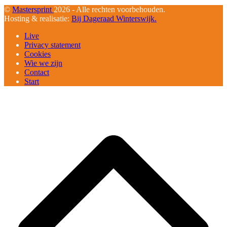
©
Mastersprint
2026 - Alle rechten voorbehouden.
Hosting & realisatie:
Bij Dageraad Winterswijk.
Live
Privacy statement
Cookies
Wie we zijn
Contact
Start
B
T
T