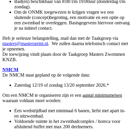
Bad(en) beschikbaar van 8:00 t/m 19:00uur (donderdag t/m
zondag).
Om de ONMK toegewezen te krijgen vragen we een
sluitende (concept)begroting, een motivatie en een optie op
een zwembad te overleggen. Basisgegevens hiervoor ontvang
je na initieel contact.
Heb je serieuze belangstelling, mail dan met de Taakgroep via
masters@mastersprint.nl
. We zullen daarna telefonisch contact met
je opnemen.
De toewijzing vindt plaats door de Taakgroep Masters Zwemmen
KNZB.
NMCM
De NMCM staat gepland op de volgende data:
Zaterdag 12/19 of zondag 13/20 september 2026.*
Om een NMCM te organiseren zijn er een
aantal minimumeisen
waaraan voldaan moet worden:
Een wedstrijdbad met minimaal 6 banen, liefst met apart in-
en uitzwembad.
Voldoende ruimte in het zwembadcomplex / horeca voor
afsluitend buffet met max 200 deelnemers.