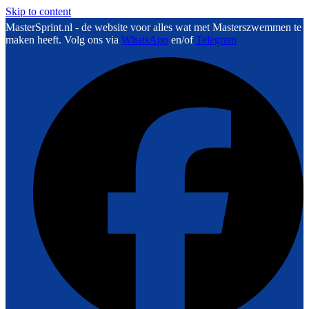
Skip to content
MasterSprint.nl - de website voor alles wat met Masterszwemmen te
maken heeft. Volg ons via
WhatsApp
en/of
Telegram
F