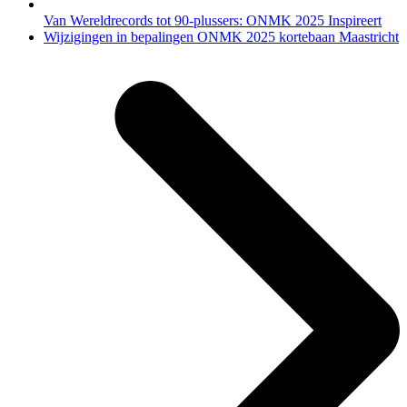
Van Wereldrecords tot 90-plussers: ONMK 2025 Inspireert
next
Wijzigingen in bepalingen ONMK 2025 kortebaan Maastricht
post: