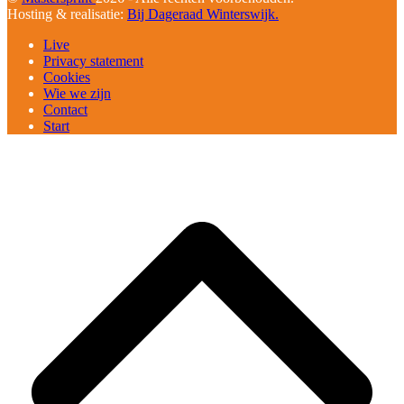
Hosting & realisatie:
Bij Dageraad Winterswijk.
Live
Privacy statement
Cookies
Wie we zijn
Contact
Start
B
T
T