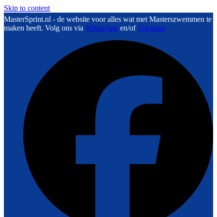
Skip to content
MasterSprint.nl - de website voor alles wat met Masterszwemmen te
maken heeft. Volg ons via
WhatsApp
en/of
Telegram
F