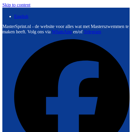
Skip to content
English
MasterSprint.nl - de website voor alles wat met Masterszwemmen te
maken heeft. Volg ons via
WhatsApp
en/of
Telegram
F