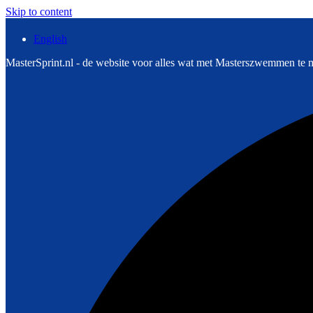
Skip to content
English
MasterSprint.nl - de website voor alles wat met Masterszwemmen te 