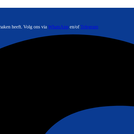
maken heeft. Volg ons via
WhatsApp
en/of
Telegram