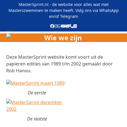
Skip
MasterSprint.nl - de website voor alles wat met
to
Masterszwemmen te maken heeft. Volg ons via
WhatsApp
content
en/of
Telegram
Facebook
Instagram
Whatsapp
YouTube
E-
Phone
Flickr
mail
Wie we zijn
Open
Close
mobile
mobile
menu
menu
Deze MasterSprint website komt voort uit de
papieren edities van 1989 t/m 2002 gemaakt door
Rob Hanou.
De eerste
De laatste