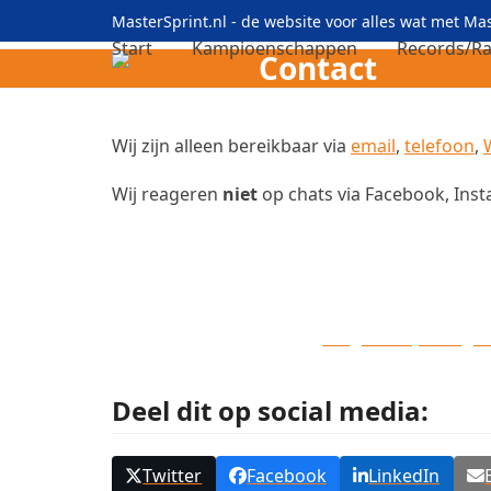
Skip
MasterSprint.nl - de website voor alles wat met M
to
Start
Kampioenschappen
Records/Ra
Contact
content
Wij zijn alleen bereikbaar via
email
,
telefoon
,
Wij reageren
niet
op chats via Facebook, Inst
Volg ons op Telegr
Deel dit op social media:
Twitter
Facebook
LinkedIn