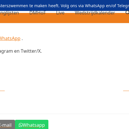
asterszwemmen te maken heeft. Volg ons via
WhatsApp
en/of
Teleg
nglijsten
DMHoF
Live
Wedstrijdkalender
WhatsApp
.
agram en Twitter/X.
am
Vo
E-mail
Whatsapp