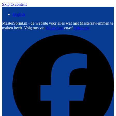
Skip to content
English
MasterSprint.nl - de website voor alles wat met Masterszwemmen te
maken heeft. Volg ons via
WhatsApp
en/of
Telegram
F