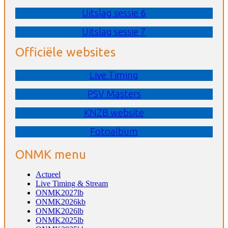
Uitslag sessie 6
Uitslag sessie 7
Officiële websites
Live Timing
PSV Masters
KNZB website
Fotoalbum
ONMK menu
Actueel
Live Timing & Stream
ONMK2027lb
ONMK2026kb
ONMK2026lb
ONMK2025lb