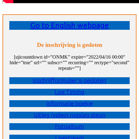
Go to English webpage
De inschrijving is gesloten
[ujicountdown id=”ONMK” expire=”2022/04/16 00:00″
hide=”true” url=”” subscr=”” recurring=”” rectype=”second”
repeats=””]
Inschrijfformulier is gesloten
Live Timing
Informatie boekje
Uitleg (video) rugslag steun
Fotoalbum
Livestream