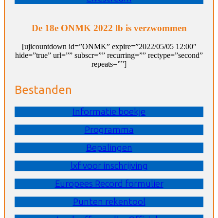
De 18e ONMK 2022 lb is verzwommen
[ujicountdown id=”ONMK” expire=”2022/05/05 12:00″
hide=”true” url=”” subscr=”” recurring=”” rectype=”second”
repeats=””]
Bestanden
Informatie boekje
Programma
Bepalingen
lxf voor inschrijving
Europees Record formulier
Punten rekentool