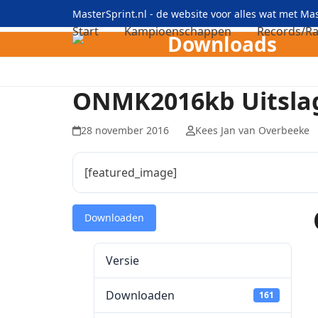
Skip
MasterSprint.nl - de website voor alles wat met M
to
Start
Kampioenschappen
Records/Ra
Downloads
content
ONMK2016kb Uitsla
28 november 2016
Kees Jan van Overbeeke
[featured_image]
Downloaden
Versie
Downloaden
161