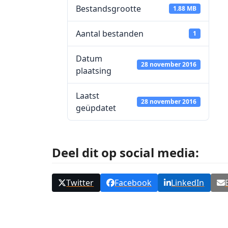
Bestandsgrootte
1.88 MB
Aantal bestanden
1
Datum
28 november 2016
plaatsing
Laatst
28 november 2016
geüpdatet
Deel dit op social media:
Twitter
Facebook
LinkedIn