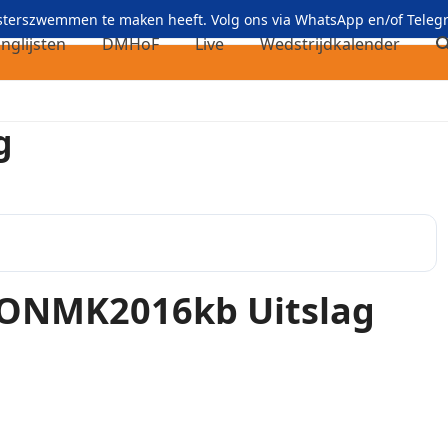
asterszwemmen te maken heeft. Volg ons via
WhatsApp
en/of
Teleg
nglijsten
DMHoF
Live
Wedstrijdkalender
g
ONMK2016kb Uitslag