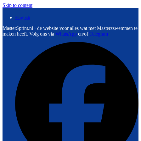
Skip to content
English
MasterSprint.nl - de website voor alles wat met Masterszwemmen te
maken heeft. Volg ons via
WhatsApp
en/of
Telegram
F