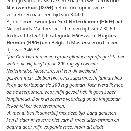
een tijd van 4:10.38. De serie daarna wist
Christine
Nieuwenhuis (D75+)
het record opnieuw te
verbeteren naar een tijd van 3:44.02.
Bij de heren zwom
Jan Gert Notenbomer (H60+)
het
Nederlands Mastersrecord in een tijd van 2:30.69.
In dezelfde leeftijdscategorie H60+zwom
Hugues
Herman (H60+)
een Belgisch Mastersrecord in een
tijd van 2:46.53.
“Jan Gert kwam met een grote glimlach op zijn gezicht het
water uit. Hij heeft op de 200 rug zijn tweede
Nederlandse Mastersrecord van dit weekend
gezwommen. ,,Ik ben niet eens supermoe. In januari heb
ik op de kortebaan de 200 rug gedaan. Toen werd ik moe
op de keerpunten. Voor mijn gevoel heb ik geen super
longinhoud. Dat is in zoverre voordelig op de langebaan,
ik kon lekker doorzwemmen.
Al met al ben ik superblij met deze tijd. Lang genieten
kan ik daar in zoverre niet van: ik moet uitzwemmen en
daarna door mijn volgende race, maar dit biedt