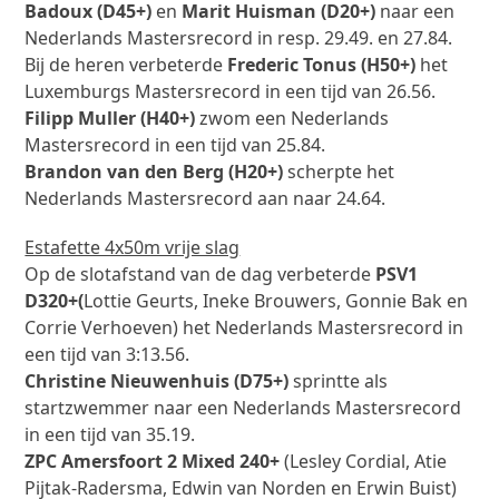
Badoux (D45+)
en
Marit Huisman (D20+)
naar een
Nederlands Mastersrecord in resp. 29.49. en 27.84.
Bij de heren verbeterde
Frederic Tonus (H50+)
het
Luxemburgs Mastersrecord in een tijd van 26.56.
Filipp Muller (H40+)
zwom een Nederlands
Mastersrecord in een tijd van 25.84.
Brandon van den Berg (H20+)
scherpte het
Nederlands Mastersrecord aan naar 24.64.
Estafette 4x50m vrije slag
Op de slotafstand van de dag verbeterde
PSV1
D320+(
Lottie Geurts, Ineke Brouwers, Gonnie Bak en
Corrie Verhoeven) het Nederlands Mastersrecord in
een tijd van 3:13.56.
Christine Nieuwenhuis (D75+)
sprintte als
startzwemmer naar een Nederlands Mastersrecord
in een tijd van 35.19.
ZPC Amersfoort 2 Mixed 240+
(Lesley Cordial, Atie
Pijtak-Radersma, Edwin van Norden en Erwin Buist)