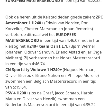
EUROPEES MASTERSRECORD
in een tijd van 5:22.32.
Ook de heren uit de Keistad deden goede zaken:
ZPC
Amersfoort 1 H240+
(Edwin van Norden, Ron
Korzelius, Chester Marsman en Johan Remmits)
verbeterde ditmaal wél het
EUROPEES
MASTERSRECORD
in een tijd van 4:46.07 met in hun
kielzog het
H240+ team Osli I.L.1.
(Bjørn Werner
Johansen, Oddvar Sandvin, Erlend Alstad en Jarl Inge
Melberg). Zij verbeterden het Noors Mastersrecord
in een tijd van 4:46.74.
CN Sportcity Woluwe 1 H240+
(Hugues Herman,
Olivier Bresoux, Bruno Nahon en Philippe Morelle)
zwommen een Belgisch Mastersrecord in een tijd
van 5:19.64.
PSV 4 H200+
(Jos de Graaf, Jacco Schaap, Harold
Matla en Olivier van Heezik) zwommen een
Nederlands Mastersrecord in een tijd van 4:35.22