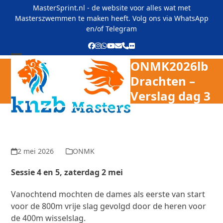
Skip
MasterSprint.nl - de website voor alles wat met
to
Masterszwemmen te maken heeft. Volg ons via
WhatsApp
content
en/of
Telegram
Facebook
Instagram
Whatsapp
YouTube
E-
Phone
Flickr
mail
ONMK2026lb
Open
Close
Drachten –
mobile
mobile
Verslag dag 3
menu
menu
2 mei 2026
ONMK
Sessie 4 en 5, zaterdag
2 mei
Vanochtend mochten de dames als eerste van start
voor de 800m vrije slag gevolgd door de heren voor
de 400m wisselslag.