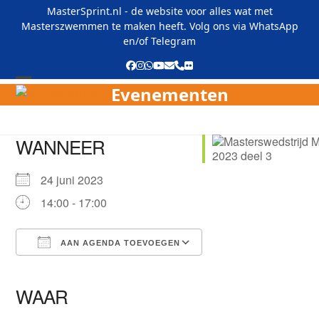
Skip
MasterSprint.nl - de website voor alles wat met
to
Masterszwemmen te maken heeft. Volg ons via
WhatsApp
content
en/of
Telegram
Facebook
Instagram
Whatsapp
YouTube
E-
Phone
Flickr
mail
Evenementen
Open
Close
mobile
mobile
menu
menu
WANNEER
24 juni 2023
14:00 - 17:00
AAN AGENDA TOEVOEGEN
Download ICS
Google Calendar
iCalendar
Office 365
Outlook Live
WAAR