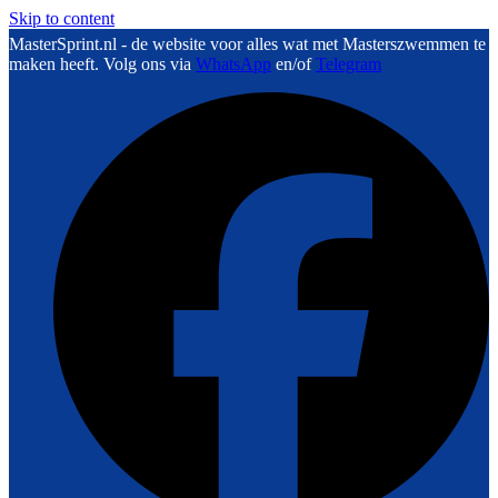
Skip to content
MasterSprint.nl - de website voor alles wat met Masterszwemmen te
maken heeft. Volg ons via
WhatsApp
en/of
Telegram
F