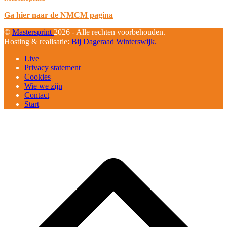
Ga hier naar de NMCM pagina
©
Mastersprint
2026 - Alle rechten voorbehouden.
Hosting & realisatie:
Bij Dageraad Winterswijk.
Live
Privacy statement
Cookies
Wie we zijn
Contact
Start
B
T
T