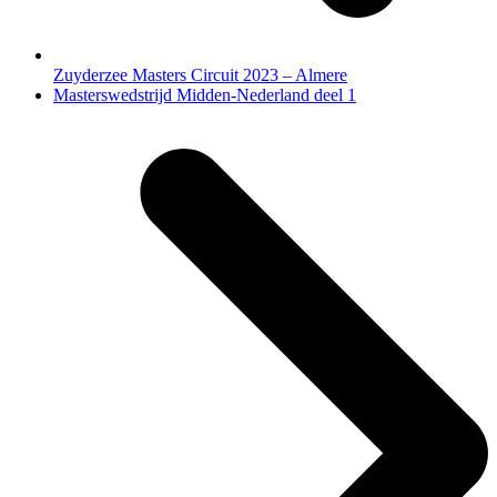
Zuyderzee Masters Circuit 2023 – Almere
next
Masterswedstrijd Midden-Nederland deel 1
post: