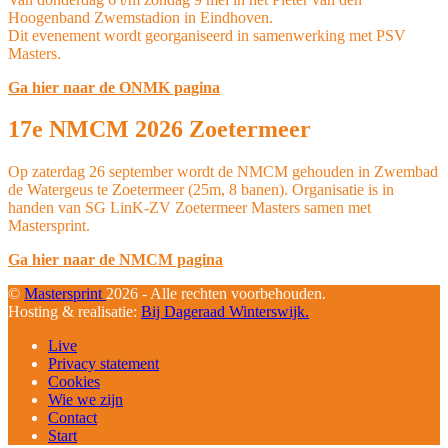
Hoogenband Zwemstadion in Eindhoven.
Dit evenement wordt georganiseerd in samenwerking met PSV
Masters.
Ga hier naar de ONMK pagina
17e NMCM 2026 Zoetermeer
Op zaterdag 26 september wordt de NMCM gehouden in Zwembad
de Watergeus te Zoetermeer (25m, 8 banen). Organisatie is in
handen van SG LinK-ZV Zoetermeer Masters samen met
Mastersprint.
Ga hier naar de NMCM pagina
©
Mastersprint
2026 - Alle rechten voorbehouden.
Hosting & realisatie:
Bij Dageraad Winterswijk.
Live
Privacy statement
Cookies
Wie we zijn
Contact
Start