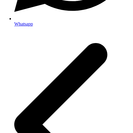
Whatsapp
p
p