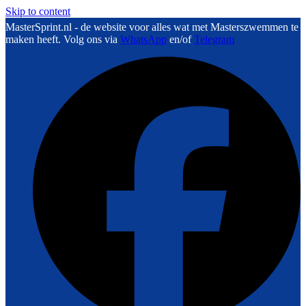
Skip to content
MasterSprint.nl - de website voor alles wat met Masterszwemmen te
maken heeft. Volg ons via
WhatsApp
en/of
Telegram
F