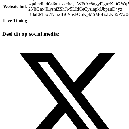
wpdmdl=404&masterkey=WPtAc8ngyDgnzKufGWq
Website link
2NliQm4ILyshiZShJw5LIdCeCyzlnpkUbpauD4yz-
K3aEM_w7Ntlr2fB6VusFQ6KpMSM6BxLKS5PZz0
Live Timing
Deel dit op social media: