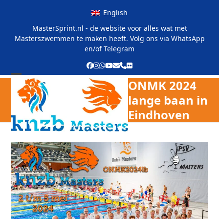
Skip
English
to
content
MasterSprint.nl - de website voor alles wat met
Masterszwemmen te maken heeft. Volg ons via
WhatsApp
en/of
Telegram
Facebook
Instagram
Whatsapp
YouTube
E-
Phone
Flickr
mail
ONMK 2024
Open
Close
lange baan in
mobile
mobile
Eindhoven
menu
menu