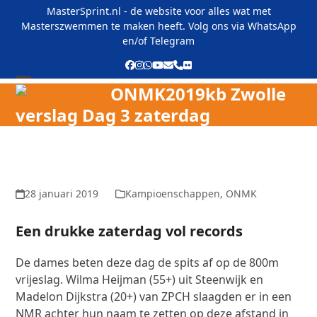
Skip
MasterSprint.nl - de website voor alles wat met
to
Masterszwemmen te maken heeft. Volg ons via
WhatsApp
content
en/of
Telegram
Facebook
Instagram
Whatsapp
YouTube
E-
Phone
Flickr
mail
ONMK2019kb Zwolle
Open
Close
verslag Dag 3 zaterdag
mobile
mobile
menu
menu
28 januari 2019
Kampioenschappen
,
ONMK
Een drukke zaterdag vol records
De dames beten deze dag de spits af op de 800m
vrijeslag. Wilma Heijman (55+) uit Steenwijk en
Madelon Dijkstra (20+) van ZPCH slaagden er in een
NMR achter hun naam te zetten op deze afstand in