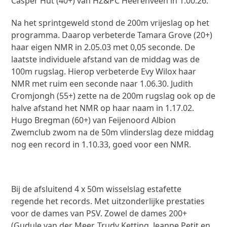
Casper Hut (40+) van HZ&PC Heerenveen in 1.00.26.
Na het sprintgeweld stond de 200m vrijeslag op het
programma. Daarop verbeterde Tamara Grove (20+)
haar eigen NMR in 2.05.03 met 0,05 seconde. De
laatste individuele afstand van de middag was de
100m rugslag. Hierop verbeterde Evy Wilox haar
NMR met ruim een seconde naar 1.06.30. Judith
Cromjongh (55+) zette na de 200m rugslag ook op de
halve afstand het NMR op haar naam in 1.17.02.
Hugo Bregman (60+) van Feijenoord Albion
Zwemclub zwom na de 50m vlinderslag deze middag
nog een record in 1.10.33, goed voor een NMR.
Bij de afsluitend 4 x 50m wisselslag estafette
regende het records. Met uitzonderlijke prestaties
voor de dames van PSV. Zowel de dames 200+
(Gudule van der Meer, Trudy Ketting, Jeanne Petit en