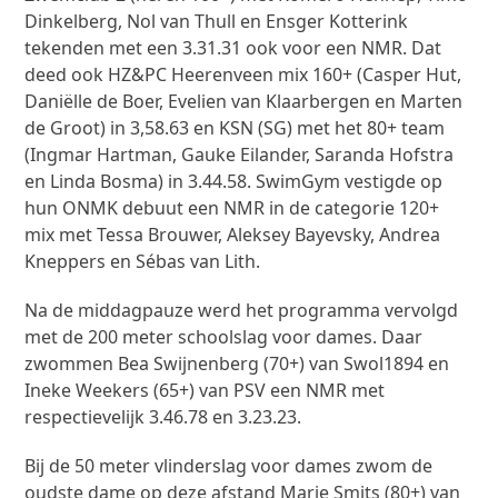
Dinkelberg, Nol van Thull en Ensger Kotterink
tekenden met een 3.31.31 ook voor een NMR. Dat
deed ook HZ&PC Heerenveen mix 160+ (Casper Hut,
Daniëlle de Boer, Evelien van Klaarbergen en Marten
de Groot) in 3,58.63 en KSN (SG) met het 80+ team
(Ingmar Hartman, Gauke Eilander, Saranda Hofstra
en Linda Bosma) in 3.44.58. SwimGym vestigde op
hun ONMK debuut een NMR in de categorie 120+
mix met Tessa Brouwer, Aleksey Bayevsky, Andrea
Kneppers en Sébas van Lith.
Na de middagpauze werd het programma vervolgd
met de 200 meter schoolslag voor dames. Daar
zwommen Bea Swijnenberg (70+) van Swol1894 en
Ineke Weekers (65+) van PSV een NMR met
respectievelijk 3.46.78 en 3.23.23.
Bij de 50 meter vlinderslag voor dames zwom de
oudste dame op deze afstand Marie Smits (80+) van