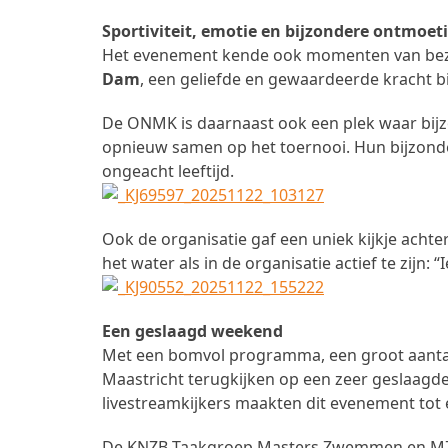
Sportiviteit, emotie en bijzondere ontmoet
Het evenement kende ook momenten van bezinn
Dam
, een geliefde en gewaardeerde kracht 
De ONMK is daarnaast ook een plek waar b
opnieuw samen op het toernooi. Hun bijzond
ongeacht leeftijd.
Ook de organisatie gaf een uniek kijkje ach
het water als in de organisatie actief te zijn:
Een geslaagd weekend
Met een bomvol programma, een groot aantal
Maastricht terugkijken op een zeer geslaagde e
livestreamkijkers maakten dit evenement tot
De KNZB Taakgroep Masters Zwemmen en MZ&P