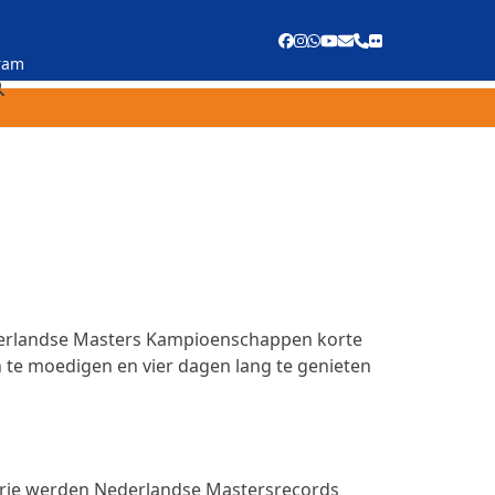
Facebook
Instagram
Whatsapp
YouTube
E-
Phone
Flickr
mail
ram
ederlandse Masters Kampioenschappen korte
 te moedigen en vier dagen lang te genieten
gorie werden Nederlandse Mastersrecords