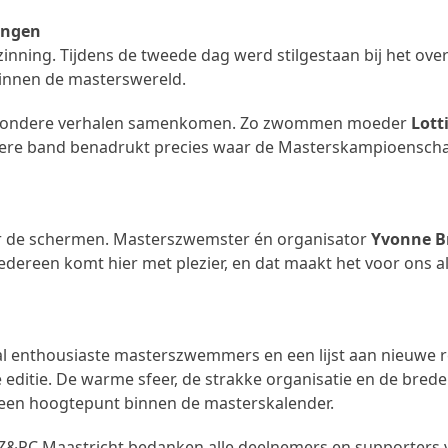
ingen
ing. Tijdens de tweede dag werd stilgestaan bij het over
binnen de masterswereld.
ijzondere verhalen samenkomen. Zo zwommen moeder
Lott
ere band benadrukt precies waar de Masterskampioenschap
ter de schermen. Masterszwemster én organisator
Yvonne B
 “Iedereen komt hier met plezier, en dat maakt het voor ons a
 enthousiaste masterszwemmers en een lijst aan nieuwe 
ditie. De warme sfeer, de strakke organisatie en de brede st
 een hoogtepunt binnen de masterskalender.
C Maastricht bedanken alle deelnemers en supporters vo