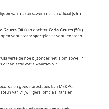
lijden van masterszwemmer en official
John
ie Geurts (90+)
en dochter
Carla Geurts (50+)
pen voor staan: sportplezier voor iedereen,
ruls
vertelde hoe bijzonder het is om zowel in
ls organisatie extra waardevol.”
records en goede prestaties kan MZ&PC
eun van vrijwilligers, officials, fans en
or hun enthousiasme en sportiviteit.