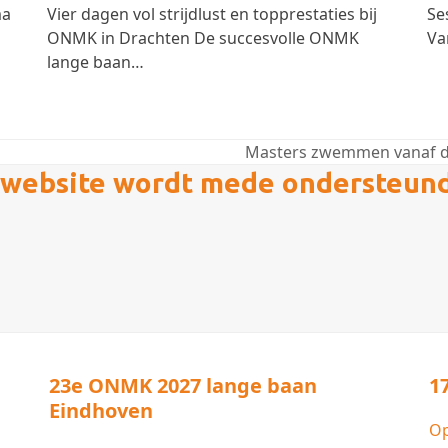
ma
Vier dagen vol strijdlust en topprestaties bij
Se
ONMK in Drachten De succesvolle ONMK
Va
lange baan…
Masters zwemmen vanaf d
next
website wordt mede ondersteun
post:
23e ONMK 2027 lange baan
1
Eindhoven
Op