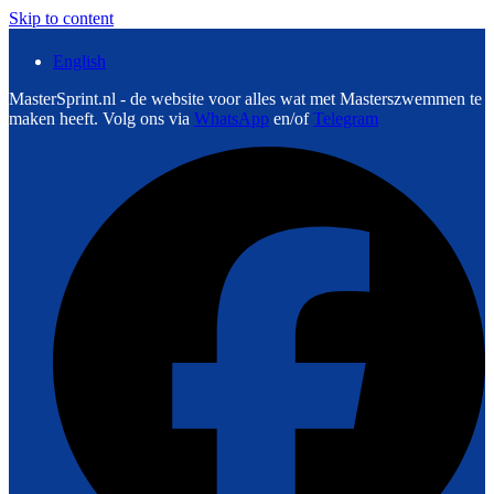
Skip to content
English
MasterSprint.nl - de website voor alles wat met Masterszwemmen te
maken heeft. Volg ons via
WhatsApp
en/of
Telegram
F