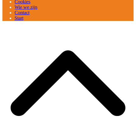
Cookies
Wie we zijn
Contact
Start
B
T
T