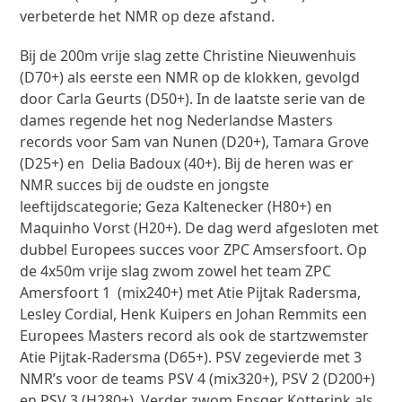
verbeterde het NMR op deze afstand.
Bij de 200m vrije slag zette Christine Nieuwenhuis
(D70+) als eerste een NMR op de klokken, gevolgd
door Carla Geurts (D50+). In de laatste serie van de
dames regende het nog Nederlandse Masters
records voor Sam van Nunen (D20+), Tamara Grove
(D25+) en Delia Badoux (40+). Bij de heren was er
NMR succes bij de oudste en jongste
leeftijdscategorie; Geza Kaltenecker (H80+) en
Maquinho Vorst (H20+). De dag werd afgesloten met
dubbel Europees succes voor ZPC Amsersfoort. Op
de 4x50m vrije slag zwom zowel het team ZPC
Amersfoort 1 (mix240+) met Atie Pijtak Radersma,
Lesley Cordial, Henk Kuipers en Johan Remmits een
Europees Masters record als ook de startzwemster
Atie Pijtak-Radersma (D65+). PSV zegevierde met 3
NMR’s voor de teams PSV 4 (mix320+), PSV 2 (D200+)
en PSV 3 (H280+). Verder zwom Ensger Kotterink als