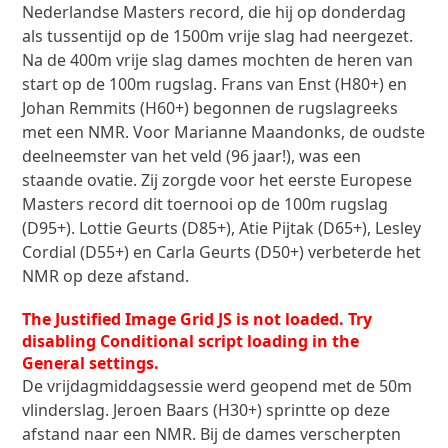
Nederlandse Masters record, die hij op donderdag
als tussentijd op de 1500m vrije slag had neergezet.
Na de 400m vrije slag dames mochten de heren van
start op de 100m rugslag. Frans van Enst (H80+) en
Johan Remmits (H60+) begonnen de rugslagreeks
met een NMR. Voor Marianne Maandonks, de oudste
deelneemster van het veld (96 jaar!), was een
staande ovatie. Zij zorgde voor het eerste Europese
Masters record dit toernooi op de 100m rugslag
(D95+). Lottie Geurts (D85+), Atie Pijtak (D65+), Lesley
Cordial (D55+) en Carla Geurts (D50+) verbeterde het
NMR op deze afstand.
The Justified Image Grid JS is not loaded. Try
disabling Conditional script loading in the
General settings.
De vrijdagmiddagsessie werd geopend met de 50m
vlinderslag. Jeroen Baars (H30+) sprintte op deze
afstand naar een NMR. Bij de dames verscherpten