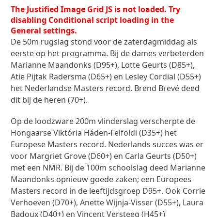
The Justified Image Grid JS is not loaded. Try
disabling Conditional script loading in the
General settings.
De 50m rugslag stond voor de zaterdagmiddag als
eerste op het programma. Bij de dames verbeterden
Marianne Maandonks (D95+), Lotte Geurts (D85+),
Atie Pijtak Radersma (D65+) en Lesley Cordial (D55+)
het Nederlandse Masters record. Brend Brevé deed
dit bij de heren (70+).
Op de loodzware 200m vlinderslag verscherpte de
Hongaarse Viktória Háden-Felföldi (D35+) het
Europese Masters record. Nederlands succes was er
voor Margriet Grove (D60+) en Carla Geurts (D50+)
met een NMR. Bij de 100m schoolslag deed Marianne
Maandonks opnieuw goede zaken; een Europees
Masters record in de leeftijdsgroep D95+. Ook Corrie
Verhoeven (D70+), Anette Wijnja-Visser (D55+), Laura
Badoux (D40+) en Vincent Versteeg (H45+)