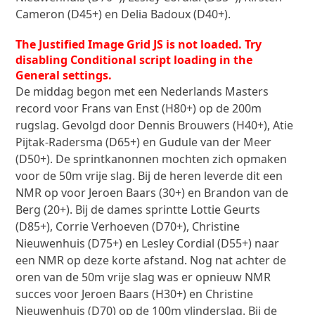
Cameron (D45+) en Delia Badoux (D40+).
The Justified Image Grid JS is not loaded. Try
disabling Conditional script loading in the
General settings.
De middag begon met een Nederlands Masters
record voor Frans van Enst (H80+) op de 200m
rugslag. Gevolgd door Dennis Brouwers (H40+), Atie
Pijtak-Radersma (D65+) en Gudule van der Meer
(D50+). De sprintkanonnen mochten zich opmaken
voor de 50m vrije slag. Bij de heren leverde dit een
NMR op voor Jeroen Baars (30+) en Brandon van de
Berg (20+). Bij de dames sprintte Lottie Geurts
(D85+), Corrie Verhoeven (D70+), Christine
Nieuwenhuis (D75+) en Lesley Cordial (D55+) naar
een NMR op deze korte afstand. Nog nat achter de
oren van de 50m vrije slag was er opnieuw NMR
succes voor Jeroen Baars (H30+) en Christine
Nieuwenhuis (D70) op de 100m vlinderslag. Bij de