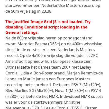
startzwemmer een Nederlandse Masters record op
de 50m vrije slag in 23.38.
The Justified Image Grid JS is not loaded. Try
disabling Conditional script loading in the
General settings.
Na de 800m vrije slag heren op zondagochtend
zwom Margriet Pasma (D65+) op de 400m wisselslag
direct in de eerste serie een Nederlands Masters
record. Op de 4x100m vrije slag die volgde liet ZPC
Amersfoort opnieuw hun Europese klasse zien.
Ditmaal zette het dames team 200+ met Lesley
Cordial, Lidia v. Bon-Rosenbrand, Marjan Remmits-de
Lange en Marije Jansen een Europees Masters
record op het scorebord. De teams PSV 3 (Mix120+),
Bleu Marlins SG (Mix100+), Nova 1 (Mix80+) en PSV 4
(H280+) verbeterde het NMR. Individueel NMR succes
was er voor de startzwemmers Christine
Nieuwenhuis (D70+), Lesley Cordial (D55+), Kirsten