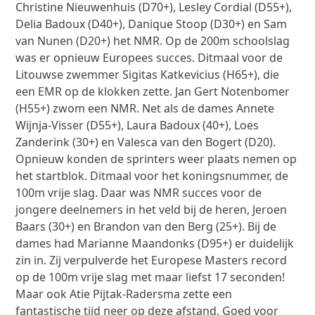
Christine Nieuwenhuis (D70+), Lesley Cordial (D55+),
Delia Badoux (D40+), Danique Stoop (D30+) en Sam
van Nunen (D20+) het NMR. Op de 200m schoolslag
was er opnieuw Europees succes. Ditmaal voor de
Litouwse zwemmer Sigitas Katkevicius (H65+), die
een EMR op de klokken zette. Jan Gert Notenbomer
(H55+) zwom een NMR. Net als de dames Annete
Wijnja-Visser (D55+), Laura Badoux (40+), Loes
Zanderink (30+) en Valesca van den Bogert (D20).
Opnieuw konden de sprinters weer plaats nemen op
het startblok. Ditmaal voor het koningsnummer, de
100m vrije slag. Daar was NMR succes voor de
jongere deelnemers in het veld bij de heren, Jeroen
Baars (30+) en Brandon van den Berg (25+). Bij de
dames had Marianne Maandonks (D95+) er duidelijk
zin in. Zij verpulverde het Europese Masters record
op de 100m vrije slag met maar liefst 17 seconden!
Maar ook Atie Pijtak-Radersma zette een
fantastische tijd neer op deze afstand. Goed voor