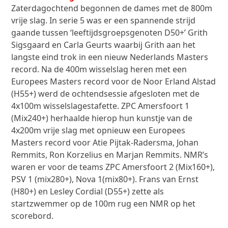
Zaterdagochtend begonnen de dames met de 800m
vrije slag. In serie 5 was er een spannende strijd
gaande tussen ‘leeftijdsgroepsgenoten D50+’ Grith
Sigsgaard en Carla Geurts waarbij Grith aan het
langste eind trok in een nieuw Nederlands Masters
record. Na de 400m wisselslag heren met een
Europees Masters record voor de Noor Erland Alstad
(H55+) werd de ochtendsessie afgesloten met de
4x100m wisselslagestafette. ZPC Amersfoort 1
(Mix240+) herhaalde hierop hun kunstje van de
4x200m vrije slag met opnieuw een Europees
Masters record voor Atie Pijtak-Radersma, Johan
Remmits, Ron Korzelius en Marjan Remmits. NMR’s
waren er voor de teams ZPC Amersfoort 2 (Mix160+),
PSV 1 (mix280+), Nova 1(mix80+). Frans van Ernst
(H80+) en Lesley Cordial (D55+) zette als
startzwemmer op de 100m rug een NMR op het
scorebord.