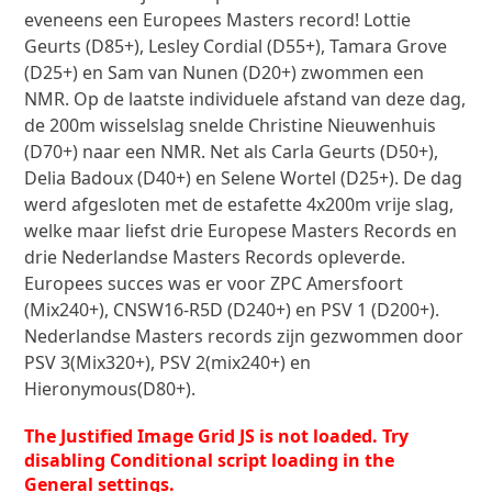
eveneens een Europees Masters record! Lottie
Geurts (D85+), Lesley Cordial (D55+), Tamara Grove
(D25+) en Sam van Nunen (D20+) zwommen een
NMR. Op de laatste individuele afstand van deze dag,
de 200m wisselslag snelde Christine Nieuwenhuis
(D70+) naar een NMR. Net als Carla Geurts (D50+),
Delia Badoux (D40+) en Selene Wortel (D25+). De dag
werd afgesloten met de estafette 4x200m vrije slag,
welke maar liefst drie Europese Masters Records en
drie Nederlandse Masters Records opleverde.
Europees succes was er voor ZPC Amersfoort
(Mix240+), CNSW16-R5D (D240+) en PSV 1 (D200+).
Nederlandse Masters records zijn gezwommen door
PSV 3(Mix320+), PSV 2(mix240+) en
Hieronymous(D80+).
The Justified Image Grid JS is not loaded. Try
disabling Conditional script loading in the
General settings.