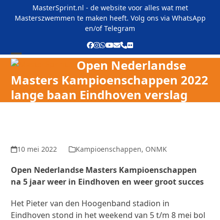
Skip
MasterSprint.nl - de website voor alles wat met
to
Masterszwemmen te maken heeft. Volg ons via
WhatsApp
content
en/of
Telegram
Facebook
Instagram
Whatsapp
YouTube
E-
Phone
Flickr
mail
Open Nederlandse
Open
Close
Masters Kampioenschappen 2022
mobile
mobile
lange baan Eindhoven verslag
menu
menu
10 mei 2022
Kampioenschappen
,
ONMK
Open Nederlandse Masters Kampioenschappen
na 5 jaar weer in Eindhoven en weer groot succes
Het Pieter van den Hoogenband stadion in
Eindhoven stond in het weekend van 5 t/m 8 mei bol