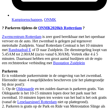
Kampioenschappen
,
ONMK
? Parkeren tijdens de
ONMK2020kb Rotterdam
?
Zwemcentrum Rotterdam
is zeer goed bereikbaar met het openbaar
vervoer en de auto. Het zwembad is gelegen pal tegenover
metrohalte Zuidplein. Vanaf Rotterdam Centraal is het 10 minuten
met
Randstadrail E
of D naar Zuidplein. De dienstregeling loopt van
5.45AM tot 2.00AM (za/zo vanaf 6.30AM). Vertrek elke 4 á 5
minuten. Daarnaast hebben een groot aantal buslijnen uit de regio
een rechtstreekse verbinding met
Busstation Zuidplein
Parkeren
Er is voldoende parkeerruimte in de omgeving van het zwembad.
Hieronder staan 4 mogelijkheden beschreven (zie het plattegrondje
bij deze post!):
1. Op de
Oldegaarde
en ten zuiden daarvan is parkeren gratis. Van
Oldegaarde is het 10-15 minuten lopen door het park naar het
zwembad. 10 minuten lopen ten westen van het bad is het ook gratis
(vanaf de
Lepelaarsingel Rotterdam
niet op plattegrond).
2. Parkeren is gratis op de Park en Ride van Metrostation Slinge als