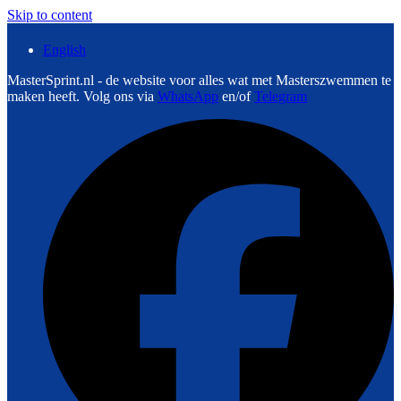
Skip to content
English
MasterSprint.nl - de website voor alles wat met Masterszwemmen te
maken heeft. Volg ons via
WhatsApp
en/of
Telegram
F