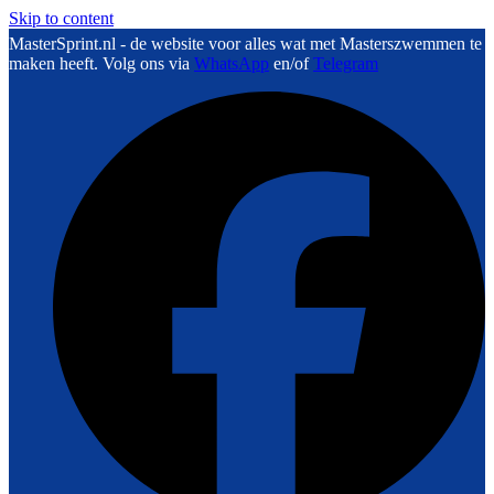
Skip to content
MasterSprint.nl - de website voor alles wat met Masterszwemmen te
maken heeft. Volg ons via
WhatsApp
en/of
Telegram
F