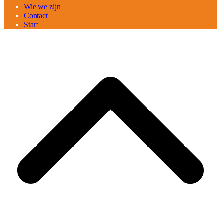
Wie we zijn
Contact
Start
B
T
T