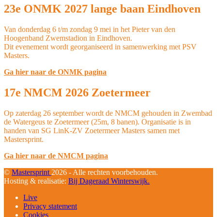
23e ONMK 2027 lange baan Eindhoven
Van donderdag 6 t/m zondag 9 mei in het Pieter van den
Hoogenband Zwemstadion in Eindhoven.
Dit evenement wordt georganiseerd in samenwerking met PSV
Masters.
Ga hier naar de ONMK pagina
17e NMCM 2026 Zoetermeer
Op zaterdag 26 september wordt de NMCM gehouden in Zwembad
de Watergeus te Zoetermeer (25m, 8 banen). Organisatie is in
handen van SG LinK-ZV Zoetermeer Masters samen met
Mastersprint.
Ga hier naar de NMCM pagina
©
Mastersprint
2026 - Alle rechten voorbehouden.
Hosting & realisatie:
Bij Dageraad Winterswijk.
Live
Privacy statement
Cookies