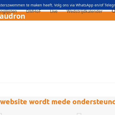
asterszwemmen te maken heeft. Volg ons via
WhatsApp
en/of
Teleg
nglijsten
DMHoF
Live
Wedstrijdkalender
haudron
website wordt mede ondersteun