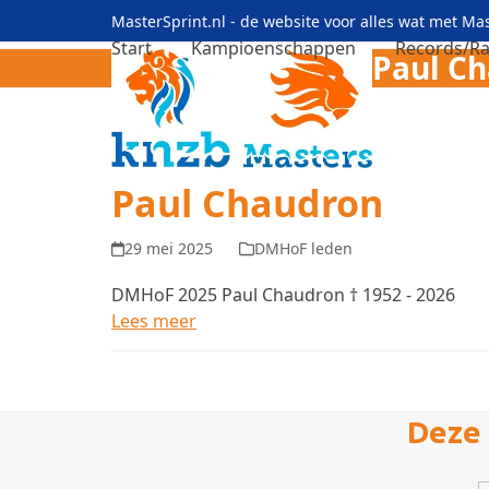
Skip
MasterSprint.nl - de website voor alles wat met M
to
Start
Kampioenschappen
Records/Ra
Paul C
content
Paul Chaudron
29 mei 2025
DMHoF leden
DMHoF 2025 Paul Chaudron † 1952 - 2026
Lees meer
Deze 