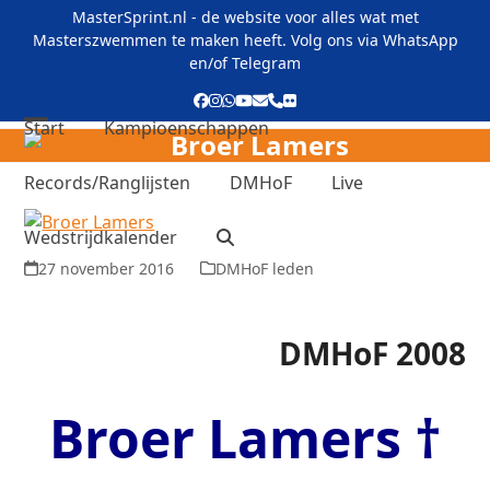
Skip
MasterSprint.nl - de website voor alles wat met
to
Masterszwemmen te maken heeft. Volg ons via
WhatsApp
content
en/of
Telegram
Facebook
Instagram
Whatsapp
YouTube
E-
Phone
Flickr
mail
Start
Kampioenschappen
Broer Lamers
Open
Close
mobile
mobile
Records/Ranglijsten
DMHoF
Live
menu
menu
Wedstrijdkalender
27 november 2016
DMHoF leden
DMHoF 2008
Broer Lamers †