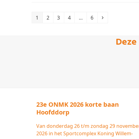
Page
Page
Page
Page
Page
Volgende
1
2
3
4
…
6
Deze 
23e ONMK 2026 korte baan
Hoofddorp
Van donderdag 26 t/m zondag 29 novembe
2026 in het Sportcomplex Koning Willem-