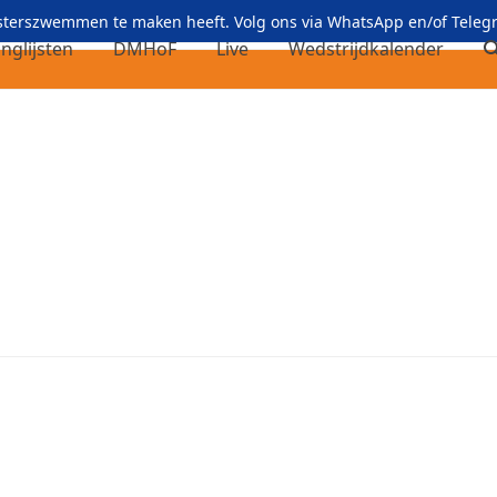
asterszwemmen te maken heeft. Volg ons via
WhatsApp
en/of
Teleg
nglijsten
DMHoF
Live
Wedstrijdkalender