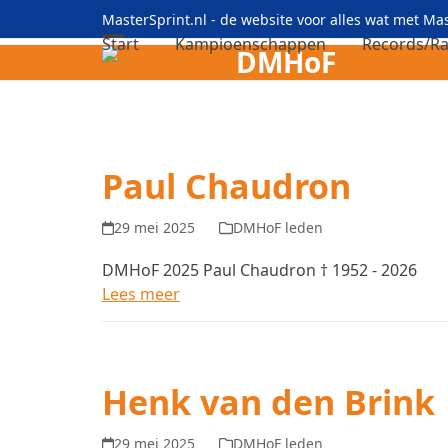
Skip
MasterSprint.nl - de website voor alles wat met M
to
Start
Kampioenschappen
Records/Ra
DMHoF
Open
Close
content
mobile
mobile
menu
menu
Paul Chaudron
29 mei 2025
DMHoF leden
DMHoF 2025 Paul Chaudron † 1952 - 2026
Lees meer
Henk van den Brink
29 mei 2025
DMHoF leden