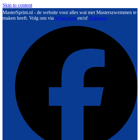
Skip to content
MasterSprint.nl - de website voor alles wat met Masterszwemmen te
maken heeft. Volg ons via
WhatsApp
en/of
Telegram
F