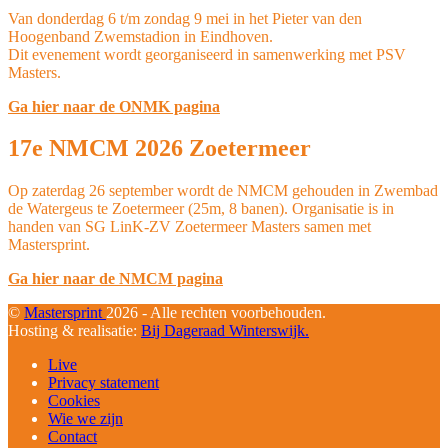
Van donderdag 6 t/m zondag 9 mei in het Pieter van den
Hoogenband Zwemstadion in Eindhoven.
Dit evenement wordt georganiseerd in samenwerking met PSV
Masters.
Ga hier naar de ONMK pagina
17e NMCM 2026 Zoetermeer
Op zaterdag 26 september wordt de NMCM gehouden in Zwembad
de Watergeus te Zoetermeer (25m, 8 banen). Organisatie is in
handen van SG LinK-ZV Zoetermeer Masters samen met
Mastersprint.
Ga hier naar de NMCM pagina
©
Mastersprint
2026 - Alle rechten voorbehouden.
Hosting & realisatie:
Bij Dageraad Winterswijk.
Live
Privacy statement
Cookies
Wie we zijn
Contact