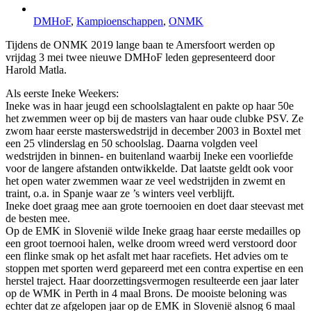
DMHoF
,
Kampioenschappen
,
ONMK
Tijdens de ONMK 2019 lange baan te Amersfoort werden op
vrijdag 3 mei twee nieuwe DMHoF leden gepresenteerd door
Harold Matla.
Als eerste Ineke Weekers:
Ineke was in haar jeugd een schoolslagtalent en pakte op haar 50e
het zwemmen weer op bij de masters van haar oude clubke PSV. Ze
zwom haar eerste masterswedstrijd in december 2003 in Boxtel met
een 25 vlinderslag en 50 schoolslag. Daarna volgden veel
wedstrijden in binnen- en buitenland waarbij Ineke een voorliefde
voor de langere afstanden ontwikkelde. Dat laatste geldt ook voor
het open water zwemmen waar ze veel wedstrijden in zwemt en
traint, o.a. in Spanje waar ze ’s winters veel verblijft.
Ineke doet graag mee aan grote toernooien en doet daar steevast met
de besten mee.
Op de EMK in Slovenië wilde Ineke graag haar eerste medailles op
een groot toernooi halen, welke droom wreed werd verstoord door
een flinke smak op het asfalt met haar racefiets. Het advies om te
stoppen met sporten werd gepareerd met een contra expertise en een
herstel traject. Haar doorzettingsvermogen resulteerde een jaar later
op de WMK in Perth in 4 maal Brons. De mooiste beloning was
echter dat ze afgelopen jaar op de EMK in Slovenië alsnog 6 maal