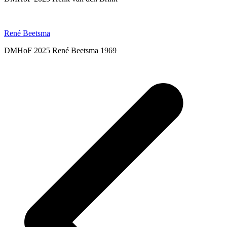
René Beetsma
DMHoF 2025 René Beetsma 1969
p
p