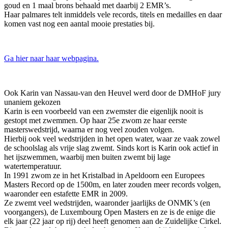
goud en 1 maal brons behaald met daarbij 2 EMR’s.
Haar palmares telt inmiddels vele records, titels en medailles en daar
komen vast nog een aantal mooie prestaties bij.
Ga hier naar haar webpagina.
Ook Karin van Nassau-van den Heuvel werd door de DMHoF jury
unaniem gekozen
Karin is een voorbeeld van een zwemster die eigenlijk nooit is
gestopt met zwemmen. Op haar 25e zwom ze haar eerste
masterswedstrijd, waarna er nog veel zouden volgen.
Hierbij ook veel wedstrijden in het open water, waar ze vaak zowel
de schoolslag als vrije slag zwemt. Sinds kort is Karin ook actief in
het ijszwemmen, waarbij men buiten zwemt bij lage
watertemperatuur.
In 1991 zwom ze in het Kristalbad in Apeldoorn een Europees
Masters Record op de 1500m, en later zouden meer records volgen,
waaronder een estafette EMR in 2009.
Ze zwemt veel wedstrijden, waaronder jaarlijks de ONMK’s (en
voorgangers), de Luxembourg Open Masters en ze is de enige die
elk jaar (22 jaar op rij) deel heeft genomen aan de Zuidelijke Cirkel.