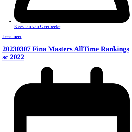
Kees Jan van Overbeeke
Lees meer
20230307 Fina Masters AllTime Rankings
sc 2022