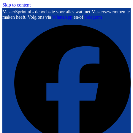
Skip to content
MasterSprint.nl - de website voor alles wat met Masterszwemmen te
maken heeft. Volg ons via
WhatsApp
en/of
Telegram
F