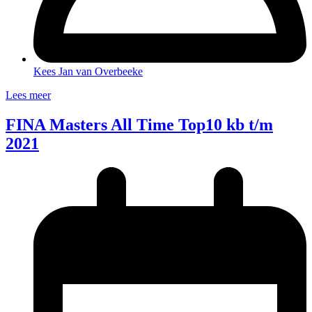
Kees Jan van Overbeeke
Lees meer
FINA Masters All Time Top10 kb t/m
2021