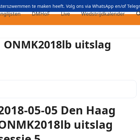
asterszwemmen te maken heeft. Volg ons via
WhatsApp
en/of
Teleg
nglijsten
DMHoF
Live
Wedstrijdkalender
g ONMK2018lb uitslag
2018-05-05 Den Haag
ONMK2018lb uitslag
sessie 5