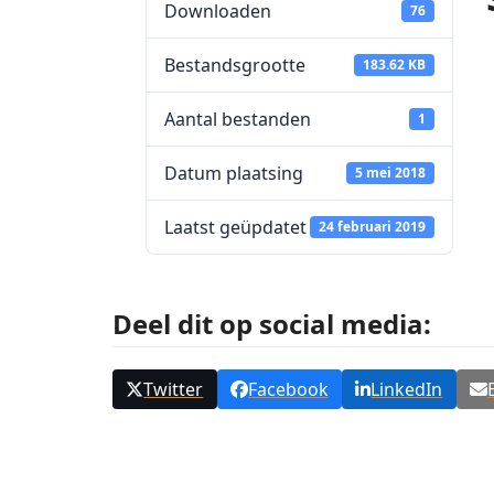
Downloaden
76
Bestandsgrootte
183.62 KB
Aantal bestanden
1
Datum plaatsing
5 mei 2018
Laatst geüpdatet
24 februari 2019
Deel dit op social media:
Twitter
Facebook
LinkedIn