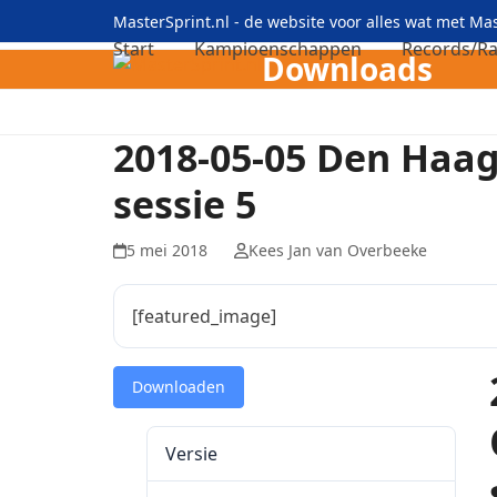
Skip
MasterSprint.nl - de website voor alles wat met M
to
Start
Kampioenschappen
Records/Ra
Downloads
content
2018-05-05 Den Haa
sessie 5
5 mei 2018
Kees Jan van Overbeeke
[featured_image]
Downloaden
Versie