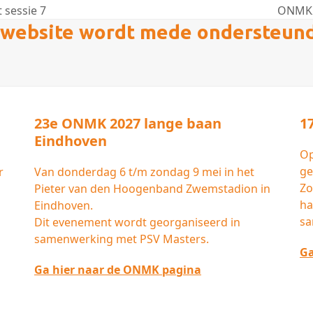
 sessie 7
ONMK20
next
website wordt mede ondersteun
post:
23e ONMK 2027 lange baan
1
Eindhoven
Op
ge
r
Van donderdag 6 t/m zondag 9 mei in het
Zo
Pieter van den Hoogenband Zwemstadion in
ha
Eindhoven.
sa
Dit evenement wordt georganiseerd in
samenwerking met PSV Masters.
Ga
Ga hier naar de ONMK pagina