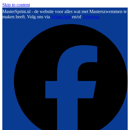
Skip to content
MasterSprint.nl - de website voor alles wat met Masterszwemmen te
maken heeft. Volg ons via
WhatsApp
en/of
Telegram
F