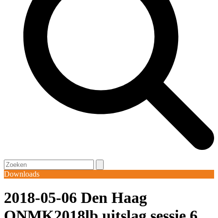
Open
Close
Search
mobile
mobile
Downloads
menu
menu
2018-05-06 Den Haag
ONMK2018lb uitslag sessie 6