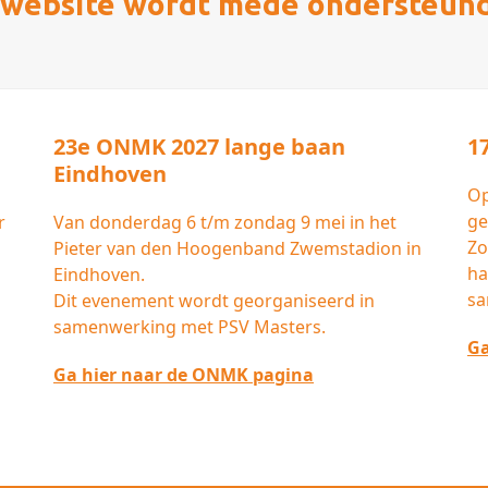
website wordt mede ondersteun
23e ONMK 2027 lange baan
1
Eindhoven
Op
ge
r
Van donderdag 6 t/m zondag 9 mei in het
Zo
Pieter van den Hoogenband Zwemstadion in
ha
Eindhoven.
sa
Dit evenement wordt georganiseerd in
samenwerking met PSV Masters.
Ga
Ga hier naar de ONMK pagina