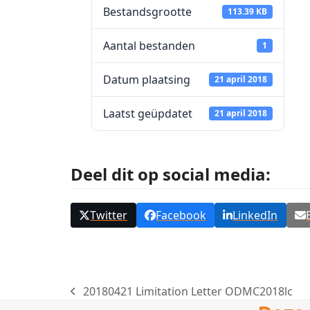
Bestandsgrootte
113.39 KB
Aantal bestanden
1
Datum plaatsing
21 april 2018
Laatst geüpdatet
21 april 2018
Deel dit op social media:
Twitter
Facebook
LinkedIn
20180421 Limitation Letter ODMC2018lc
previous