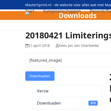
Skip
MasterSprint.nl - de website voor alles wat met M
to
Start
Kampioenschappen
Records/Ra
Downloads
content
20180421 Limiterin
21 april 2018
Kees Jan van Overbeeke
[featured_image]
Downloaden
Versie
Downloaden
373