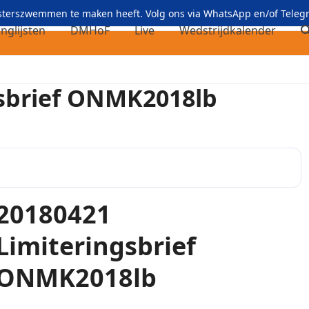
asterszwemmen te maken heeft. Volg ons via
WhatsApp
en/of
Teleg
nglijsten
DMHoF
Live
Wedstrijdkalender
gsbrief ONMK2018lb
20180421
Limiteringsbrief
ONMK2018lb