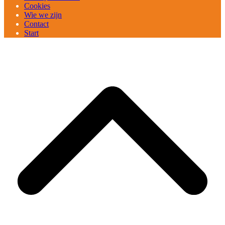
Cookies
Wie we zijn
Contact
Start
B
T
T