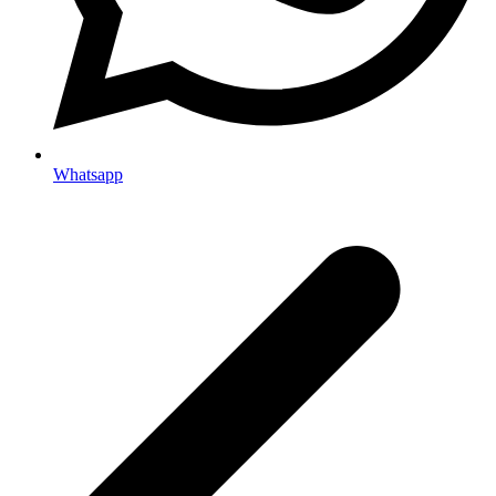
Whatsapp
p
p