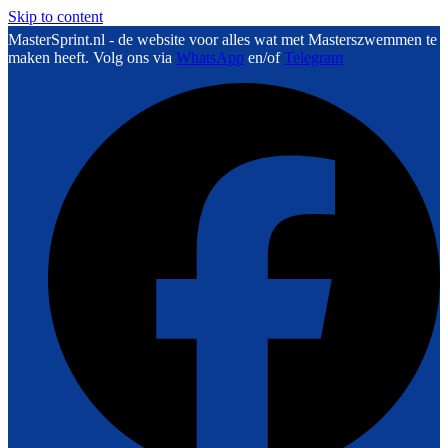
Skip to content
MasterSprint.nl - de website voor alles wat met Masterszwemmen te
maken heeft. Volg ons via
WhatsApp
en/of
Telegram
F