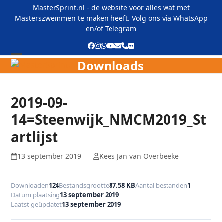
Skip
MasterSprint.nl - de website voor alles wat met
to
Masterszwemmen te maken heeft. Volg ons via
WhatsApp
content
en/of
Telegram
Facebook
Instagram
Whatsapp
YouTube
E-
Phone
Flickr
mail
Downloads
Open
Close
mobile
mobile
menu
menu
2019-09-
14=Steenwijk_NMCM2019_St
artlijst
13 september 2019
Kees Jan van Overbeeke
Downloaden
124
Bestandsgrootte
87.58 KB
Aantal bestanden
1
Datum plaatsing
13 september 2019
Laatst geüpdatet
13 september 2019