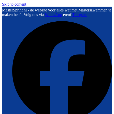
Skip to content
MasterSprint.nl - de website voor alles wat met Masterszwemmen te
maken heeft. Volg ons via
WhatsApp
en/of
Telegram
F