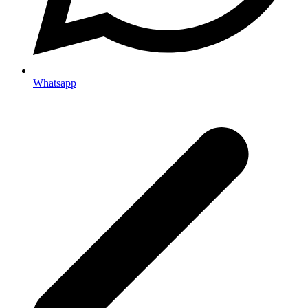
Whatsapp
p
p