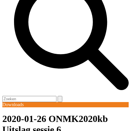
Open
Close
Search
mobile
mobile
Downloads
menu
menu
2020-01-26 ONMK2020kb
Uitslag sessie 6