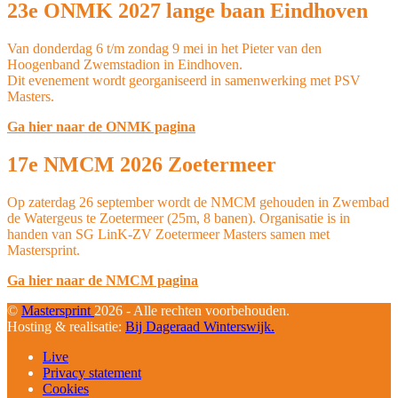
23e ONMK 2027 lange baan Eindhoven
Van donderdag 6 t/m zondag 9 mei in het Pieter van den
Hoogenband Zwemstadion in Eindhoven.
Dit evenement wordt georganiseerd in samenwerking met PSV
Masters.
Ga hier naar de ONMK pagina
17e NMCM 2026 Zoetermeer
Op zaterdag 26 september wordt de NMCM gehouden in Zwembad
de Watergeus te Zoetermeer (25m, 8 banen). Organisatie is in
handen van SG LinK-ZV Zoetermeer Masters samen met
Mastersprint.
Ga hier naar de NMCM pagina
©
Mastersprint
2026 - Alle rechten voorbehouden.
Hosting & realisatie:
Bij Dageraad Winterswijk.
Live
Privacy statement
Cookies