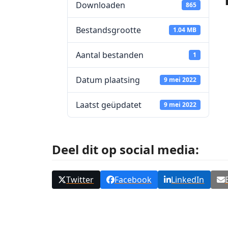
Downloaden
865
Bestandsgrootte
1.04 MB
Aantal bestanden
1
Datum plaatsing
9 mei 2022
Laatst geüpdatet
9 mei 2022
Deel dit op social media:
Twitter
Facebook
LinkedIn