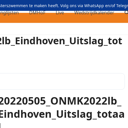
asterszwemmen te maken heeft. Volg ons via
WhatsApp
en/of
Teleg
nglijsten
DMHoF
Live
Wedstrijdkalender
b_Eindhoven_Uitslag_tot
20220505_ONMK2022lb_
Eindhoven_Uitslag_totaa
l