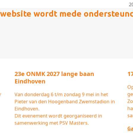
2
n
website wordt mede ondersteun
po
23e ONMK 2027 lange baan
1
Eindhoven
Op
ge
r
Van donderdag 6 t/m zondag 9 mei in het
Zo
Pieter van den Hoogenband Zwemstadion in
ha
Eindhoven.
sa
Dit evenement wordt georganiseerd in
samenwerking met PSV Masters.
Ga