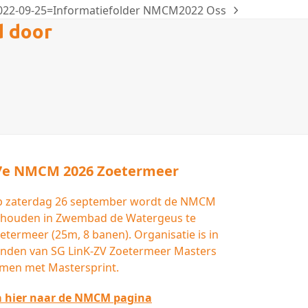
022-09-25=Informatiefolder NMCM2022 Oss
ext
d door
st:
7e NMCM 2026 Zoetermeer
 zaterdag 26 september wordt de NMCM
houden in Zwembad de Watergeus te
etermeer (25m, 8 banen). Organisatie is in
nden van SG LinK-ZV Zoetermeer Masters
men met Mastersprint.
 hier naar de NMCM pagina