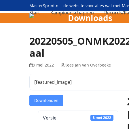
Skip
MasterSprint.nl - de website voor alles wat met M
to
Start
Kampioenschappen
Records/Ra
Downloads
content
20220505_ONMK2022l
aal
9 mei 2022
Kees Jan van Overbeeke
[featured_image]
Downloaden
Versie
8 mei 2022