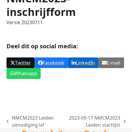
inschrijfform
Versie 20230711
Deel dit op social media:
Twitter
Facebook
LinkedIn
E-mail
Whatsapp
NMCM2023 Leiden
2023-09-17 NMCM2023
previous
next
uitnodiging lxf
Leiden startlijst
post:
post: