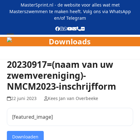
Skip
MasterSprint.nl - de website voor alles wat met
to
Masterszwemmen te maken heeft. Volg ons via
WhatsApp
content
en/of
Telegram
Facebook
Instagram
Whatsapp
YouTube
E-
Phone
Flickr
mail
Downloads
Open
Close
mobile
mobile
menu
menu
20230917=(naam van uw
zwemvereniging)-
NMCM2023-inschrijfform
22 juni 2023
Kees Jan van Overbeeke
[featured_image]
Downloaden