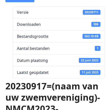
Versie
20230711
Downloaden
386
Bestandsgrootte
563.18 KB
Aantal bestanden
1
Datum plaatsing
22 juni 2023
Laatst geüpdatet
11 juli 2023
20230917=(naam van
uw zwemvereniging)-
NMCM2023-