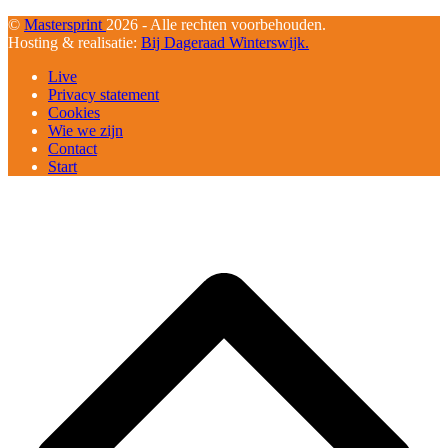
©
Mastersprint
2026 - Alle rechten voorbehouden.
Hosting & realisatie:
Bij Dageraad Winterswijk.
Live
Privacy statement
Cookies
Wie we zijn
Contact
Start
B
T
T