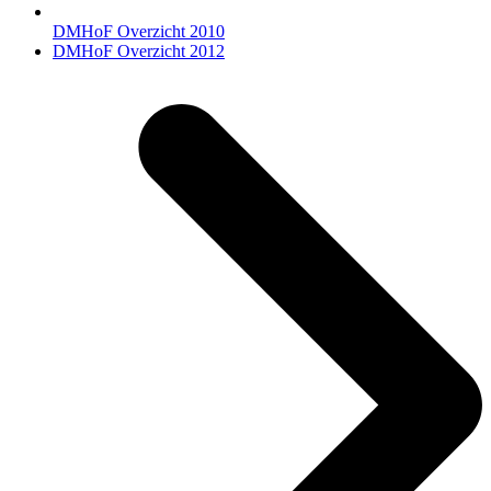
DMHoF Overzicht 2010
next
DMHoF Overzicht 2012
post: