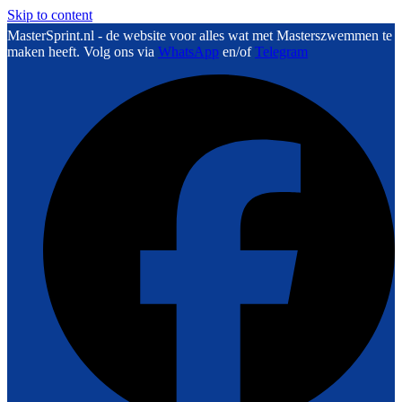
Skip to content
MasterSprint.nl - de website voor alles wat met Masterszwemmen te
maken heeft. Volg ons via
WhatsApp
en/of
Telegram
F