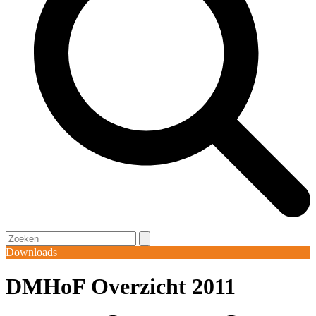
Open
Close
Search
mobile
mobile
Downloads
menu
menu
DMHoF Overzicht 2011