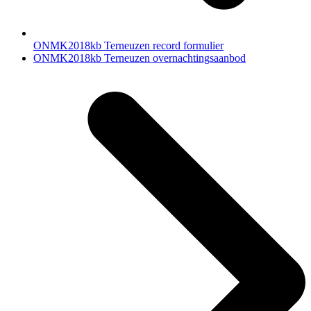
ONMK2018kb Terneuzen record formulier
next
ONMK2018kb Terneuzen overnachtingsaanbod
post: