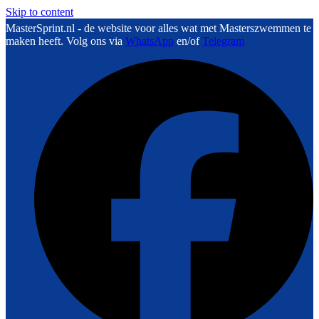
Skip to content
MasterSprint.nl - de website voor alles wat met Masterszwemmen te
maken heeft. Volg ons via
WhatsApp
en/of
Telegram
F