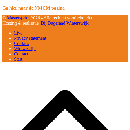
Ga hier naar de NMCM pagina
©
Mastersprint
2026 - Alle rechten voorbehouden.
Hosting & realisatie:
Bij Dageraad Winterswijk.
Live
Privacy statement
Cookies
Wie we zijn
Contact
Start
B
T
T