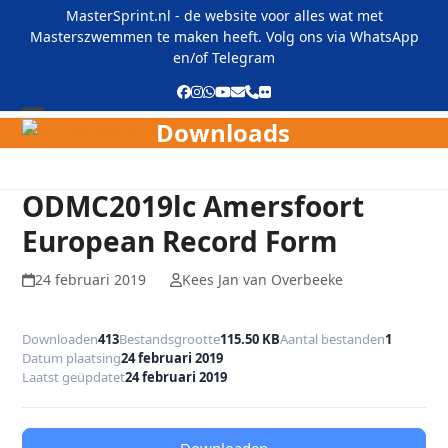
Skip
MasterSprint.nl - de website voor alles wat met
to
Masterszwemmen te maken heeft. Volg ons via
WhatsApp
content
en/of
Telegram
Facebook
Instagram
Whatsapp
YouTube
E-
Phone
Flickr
mail
Downloads
Open
Close
mobile
mobile
menu
menu
ODMC2019lc Amersfoort
European Record Form
24 februari 2019
Kees Jan van Overbeeke
Downloaden
413
Bestandsgrootte
115.50 KB
Aantal bestanden
1
Datum plaatsing
24 februari 2019
Laatst geüpdatet
24 februari 2019