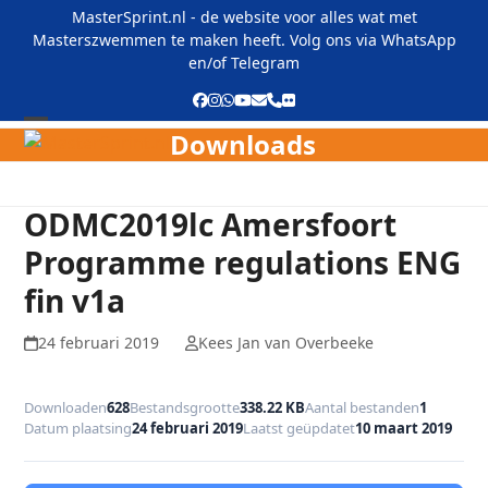
Skip
MasterSprint.nl - de website voor alles wat met
to
Masterszwemmen te maken heeft. Volg ons via
WhatsApp
content
en/of
Telegram
Facebook
Instagram
Whatsapp
YouTube
E-
Phone
Flickr
mail
Downloads
Open
Close
mobile
mobile
menu
menu
ODMC2019lc Amersfoort
Programme regulations ENG
fin v1a
24 februari 2019
Kees Jan van Overbeeke
Downloaden
628
Bestandsgrootte
338.22 KB
Aantal bestanden
1
Datum plaatsing
24 februari 2019
Laatst geüpdatet
10 maart 2019