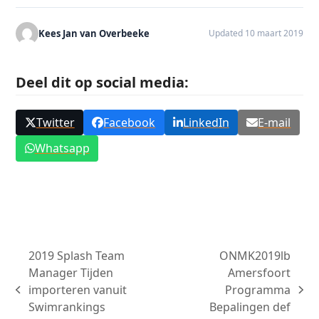
Kees Jan van Overbeeke
Updated 10 maart 2019
Deel dit op social media:
Twitter
Facebook
LinkedIn
E-mail
Whatsapp
2019 Splash Team
ONMK2019lb
Manager Tijden
Amersfoort
importeren vanuit
Programma
previous
next
Swimrankings
Bepalingen def
post:
post: