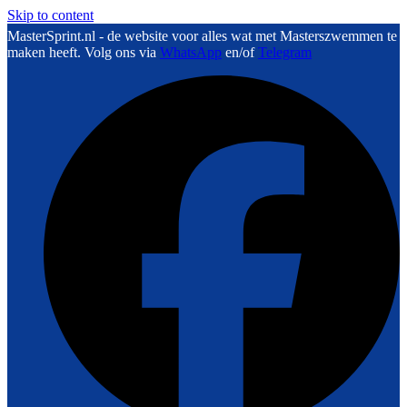
Skip to content
MasterSprint.nl - de website voor alles wat met Masterszwemmen te
maken heeft. Volg ons via
WhatsApp
en/of
Telegram
F