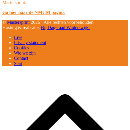
Mastersprint.
Ga hier naar de NMCM pagina
©
Mastersprint
2026 - Alle rechten voorbehouden.
Hosting & realisatie:
Bij Dageraad Winterswijk.
Live
Privacy statement
Cookies
Wie we zijn
Contact
Start
B
T
T