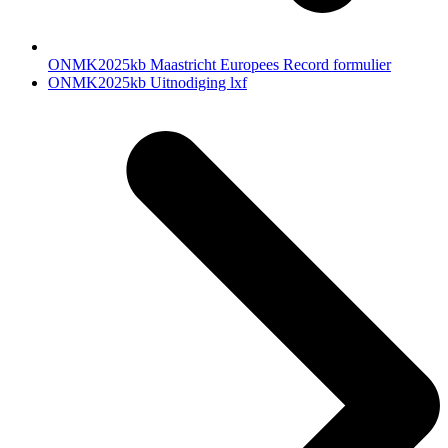
ONMK2025kb Maastricht Europees Record formulier
next
ONMK2025kb Uitnodiging lxf
post: