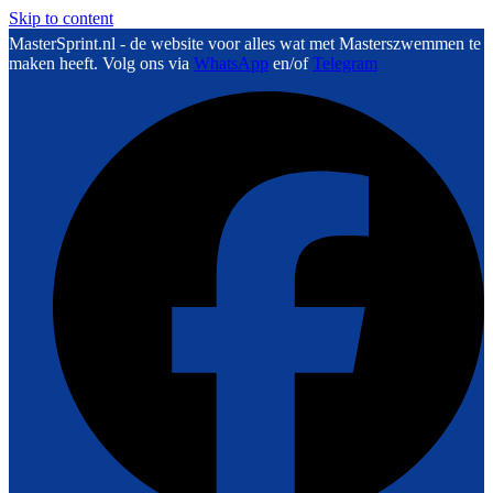
Skip to content
MasterSprint.nl - de website voor alles wat met Masterszwemmen te
maken heeft. Volg ons via
WhatsApp
en/of
Telegram
F