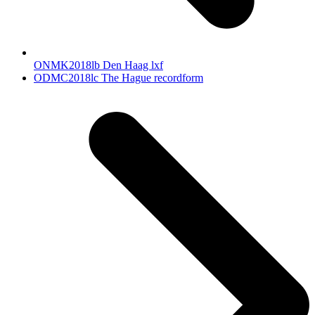
ONMK2018lb Den Haag lxf
next
ODMC2018lc The Hague recordform
post: