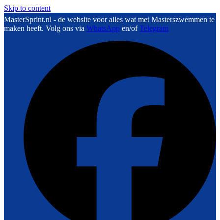
Skip to content
MasterSprint.nl - de website voor alles wat met Masterszwemmen te
maken heeft. Volg ons via
WhatsApp
en/of
Telegram
F