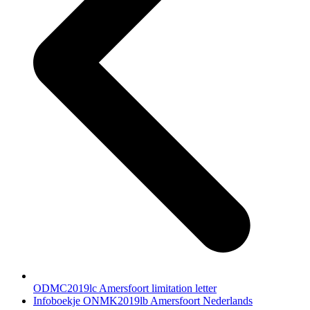
ODMC2019lc Amersfoort limitation letter
next
Infoboekje ONMK2019lb Amersfoort Nederlands