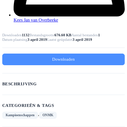
Kees Jan van Overbeeke
Downloaden
1132
Bestandsgrootte
676.60 KB
Aantal bestanden
1
Datum plaatsing
3 april 2019
Laatst geüpdatet
3 april 2019
Downloaden
BESCHRIJVING
CATEGORIEËN & TAGS
,
Kampioenschappen
ONMK