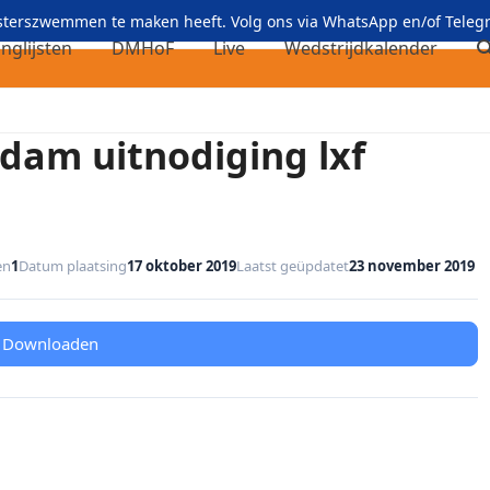
asterszwemmen te maken heeft. Volg ons via
WhatsApp
en/of
Teleg
nglijsten
DMHoF
Live
Wedstrijdkalender
am uitnodiging lxf
en
1
Datum plaatsing
17 oktober 2019
Laatst geüpdatet
23 november 2019
Downloaden