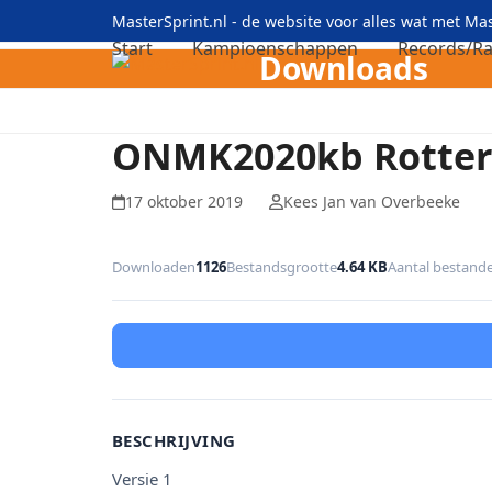
Skip
MasterSprint.nl - de website voor alles wat met M
to
Start
Kampioenschappen
Records/Ra
Downloads
content
ONMK2020kb Rotterd
17 oktober 2019
Kees Jan van Overbeeke
Downloaden
1126
Bestandsgrootte
4.64 KB
Aantal bestand
BESCHRIJVING
Versie 1