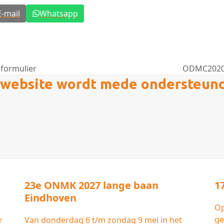
E-mail
Whatsapp
formulier
ODMC2020s
next
website wordt mede ondersteun
post:
23e ONMK 2027 lange baan
1
Eindhoven
Op
ge
r
Van donderdag 6 t/m zondag 9 mei in het