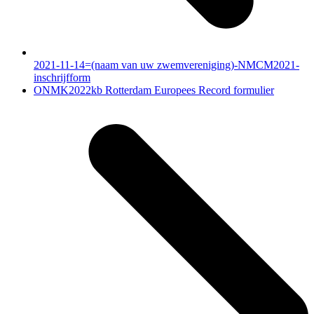
2021-11-14=(naam van uw zwemvereniging)-NMCM2021-
inschrijfform
next
ONMK2022kb Rotterdam Europees Record formulier
post: