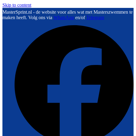
Skip to content
MasterSprint.nl - de website voor alles wat met Masterszwemmen te
maken heeft. Volg ons via
WhatsApp
en/of
Telegram
F